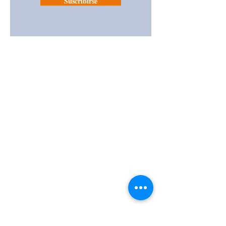
Suscribirse
ACCESO RÁPIDO
DRONES
SENSORES LIDAR
RECEPTORES GNSS
ESTACIONES TOTALES
TEODOLITOS ELECTRÓNICOS
NIVELES
ECOSONDAS
BOTES
HIDROGRÁFICOS
SOFTWARE
MARCAS
SOUTH
OCEAN
α
AUTEL
PIX4D
ESURVEY
DATAGEOSIS