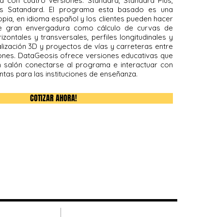
 con cuatro versiones. Standard, Standard Plus,
ias Satandard. El programa esta basado es una
pia, en idioma español y los clientes pueden hacer
e gran envergadura como cálculo de curvas de
rizontales y transversales, perfiles longitudinales y
alización 3D y proyectos de vías y carreteras entre
nes. DataGeosis ofrece versiones educativas que
 salón conectarse al programa e interactuar con
tas para las instituciones de enseñanza.
COTIZAR AHORA!