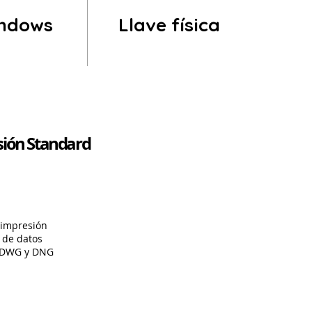
indows
Llave física
sión Standard
 impresión
 de datos
s DWG y DNG