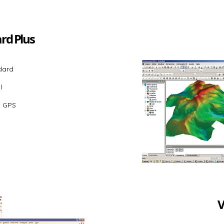
rd Plus
dard
l
s GPS
V