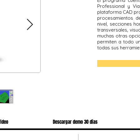
El programa cuenta
Professional y V
plataforma CAD pro
procesamientos d
nivel, secciones ho
transversales, visu
muchas otras opcio
permiten a todo un
todas sus herramien
Video
Descargar demo 30 días