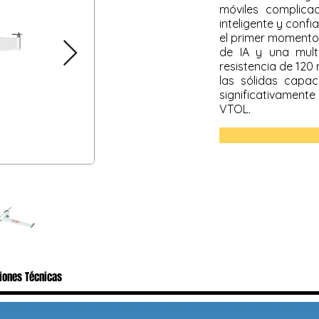
móviles complica
inteligente y confi
el primer momento
de IA y una mult
resistencia de 120
las sólidas capa
significativament
VTOL.
iones Técnicas