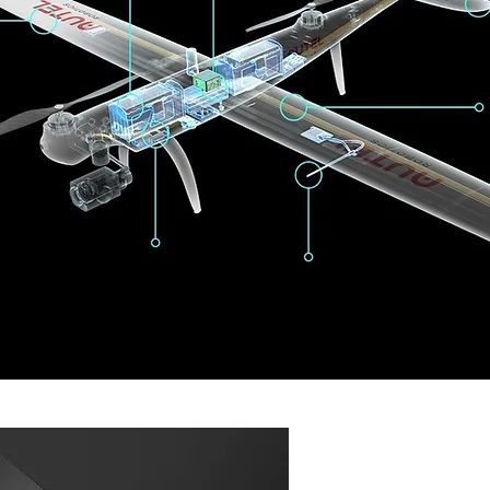
continuamente AI
bar el sistema y
El sensor integrado de velocidad de
tes/defectos antes
viento permite al Dragonfis
monitorear el ambiente en tiemp
real y prevenir nieve o lluvias.