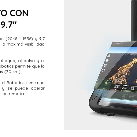
O CON
9.7"
ón (2048 * 1536) y 9,7
a la máxima visibilidad
al agua, al polvo y al
obotics permite que la
as (30 km).
utel Robotics tiene una
s y se puede operar
ción remota.