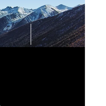
5 SEGUNDOS
30KM
ARRANQUE DEL SISTEMA Y
GO MAXIMO
AUTOCOMPROBACION
ISION DE VIDEO
El Dragonfish cambiará
automaticamante al modo
multirotor en cada evento de
condiciones adversas, donde
un vuelo de la afija es
insostenible.