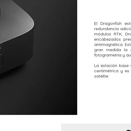
El Dragonfish e
redundancia adicio
módulos RTK, Drag
encabezados prec
antimagnética. Es
gran medida la 
fotogrametría y au
La estación base 
centimétrica y es
satélite