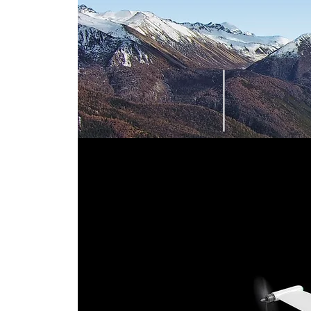
120 MINUTOS
3 MINU
RENDIMIENTO
ENSAMBLAJE 
Batería, IMU, baró
sistema de posicio
tienen módulos d
asegurar un vuelo s