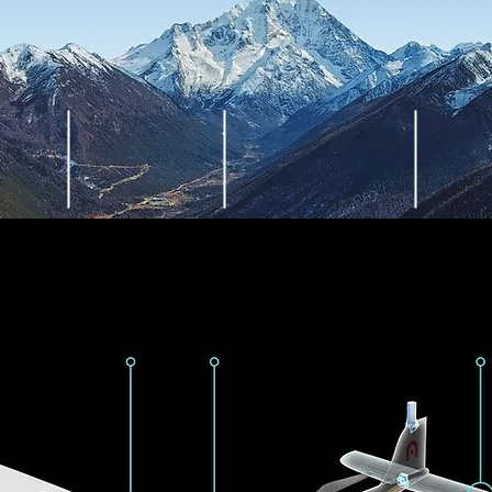
TOS
2000M
4K, 20X
RAPIDO
RANGO DETECCION
RAN
ZOOM OPTICO
INFRAROJO
TRANSM
ESTABILIZADO
La plataforma de control de
vuelo superior de Autel
Robotics, garantiza estabilidad
metro, brújula y
y confiabilidad en cada vuelo.
namiento, todos
e Backup para
eguro.