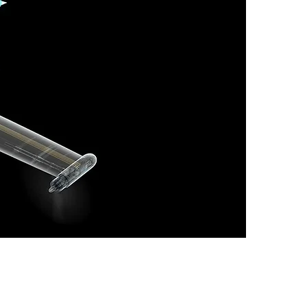
La comunicación redundante de CAN
bus permite el monitoreo en tiempo
real de la superficie del timón y el
estado del motor y protege a le
aeronave de interferencias
electromagnéticas.
l
h
o