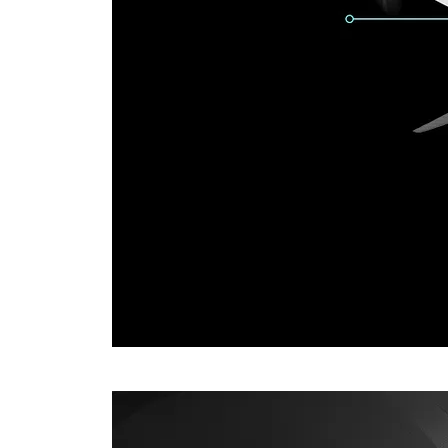
IP-43, cuerpo compuesto de alta
resistencia, nivel 6 de resistencia al
viento que permite al Dragonfish
manejarse en ambientes complejos
con facilidad.
Dragonfish usa 
para autocompro
prevenir acciden
de que ocurran.