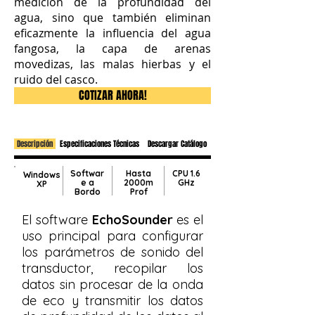
medición de la profundidad del
agua, sino que también eliminan
eficazmente la influencia del agua
fangosa, la capa de arenas
movedizas, las malas hierbas y el
ruido del casco.
COTIZAR AHORA!
Descripción
Especificaciones Técnicas
Descargar Catálogo
Softwar
Hasta
CPU 1.6
Windows
e a
2000m
GHz
XP
Bordo
Prof
El software
EchoSounder
es el
uso principal para configurar
los parámetros de sonido del
transductor, recopilar los
datos sin procesar de la onda
de eco y transmitir los datos