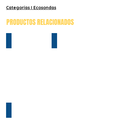
Categorías I Ecosondas
PRODUCTOS RELACIONADOS
SDE-28S+
CV-100
IWBMse